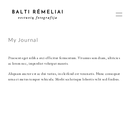
My Journal
PAGRINDINIS
Praesent eget nibh a orci efficitur fermentum. Vivamus sem diam, ultricies
ac lorem nec, imperdiet volutpat mauris.
APIE
Aliquam auctor est ac dui varius, in eleifend est venenatis. Nunc consequat
urna et metus tempor vehicula. Morbi scelerisque lobortis velit sed finibus.
ISTORIJOS
KAINOS
SUSISIEKIME