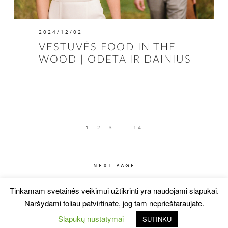
2024/12/02
VESTUVĖS FOOD IN THE
WOOD | ODETA IR DAINIUS
1
2
3
…
14
NEXT PAGE
Tinkamam svetainės veikimui užtikrinti yra naudojami slapukai.
Naršydami toliau patvirtinate, jog tam neprieštaraujate.
© BALTI RĖMELIAI | VESTUVIŲ FOTOGRAFAS
Slapukų nustatymai
SUTINKU