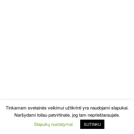
Tinkamam svetainės veikimui užtikrinti yra naudojami slapukai.
Naršydami toliau patvirtinate, jog tam neprieštaraujate.
Slapukų nustatymai
SUTINKU