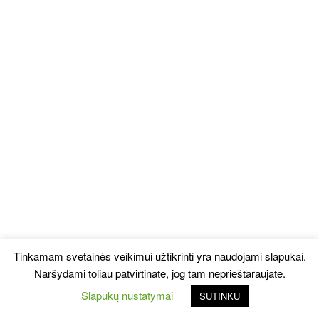
Tinkamam svetainės veikimui užtikrinti yra naudojami slapukai.
Naršydami toliau patvirtinate, jog tam neprieštaraujate.
Slapukų nustatymai
SUTINKU