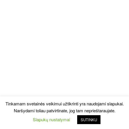
Tinkamam svetainės veikimui užtikrinti yra naudojami slapukai.
Naršydami toliau patvirtinate, jog tam neprieštaraujate.
Slapukų nustatymai
SUTINKU