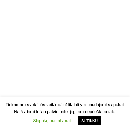
Tinkamam svetainės veikimui užtikrinti yra naudojami slapukai.
Naršydami toliau patvirtinate, jog tam neprieštaraujate.
Slapukų nustatymai
SUTINKU