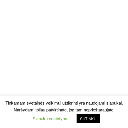
Tinkamam svetainės veikimui užtikrinti yra naudojami slapukai.
Naršydami toliau patvirtinate, jog tam neprieštaraujate.
Slapukų nustatymai
SUTINKU