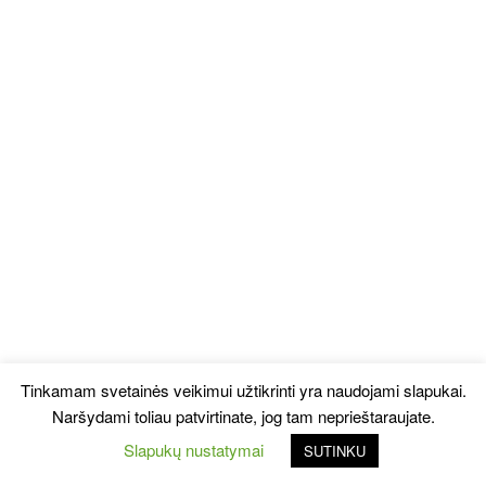
Tinkamam svetainės veikimui užtikrinti yra naudojami slapukai.
Naršydami toliau patvirtinate, jog tam neprieštaraujate.
Slapukų nustatymai
SUTINKU