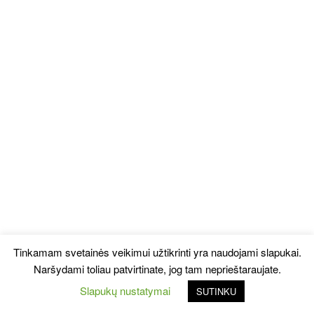
Tinkamam svetainės veikimui užtikrinti yra naudojami slapukai.
Naršydami toliau patvirtinate, jog tam neprieštaraujate.
Slapukų nustatymai
SUTINKU