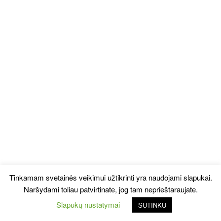
Tinkamam svetainės veikimui užtikrinti yra naudojami slapukai.
Naršydami toliau patvirtinate, jog tam neprieštaraujate.
Slapukų nustatymai
SUTINKU