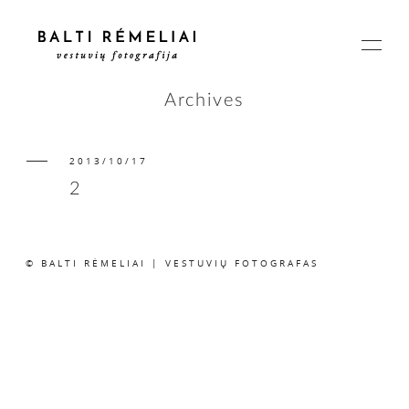
Archives
2013/10/17
PAGRINDINIS
2
APIE
© BALTI RĖMELIAI | VESTUVIŲ FOTOGRAFAS
ISTORIJOS
KAINOS
SUSISIEKIME