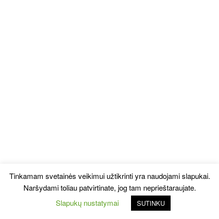
Tinkamam svetainės veikimui užtikrinti yra naudojami slapukai.
Naršydami toliau patvirtinate, jog tam neprieštaraujate.
Slapukų nustatymai
SUTINKU