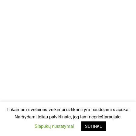
Tinkamam svetainės veikimui užtikrinti yra naudojami slapukai.
Naršydami toliau patvirtinate, jog tam neprieštaraujate.
Slapukų nustatymai
SUTINKU