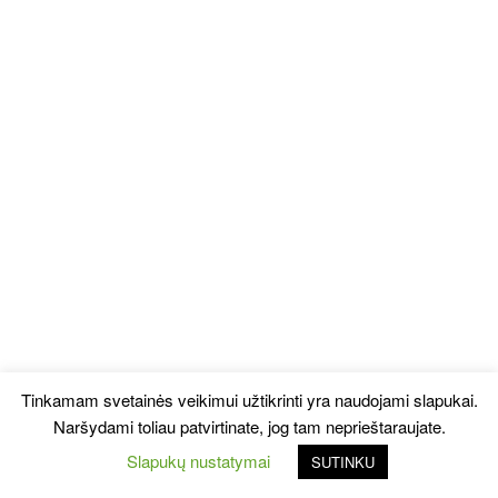
Tinkamam svetainės veikimui užtikrinti yra naudojami slapukai.
Naršydami toliau patvirtinate, jog tam neprieštaraujate.
Slapukų nustatymai
SUTINKU