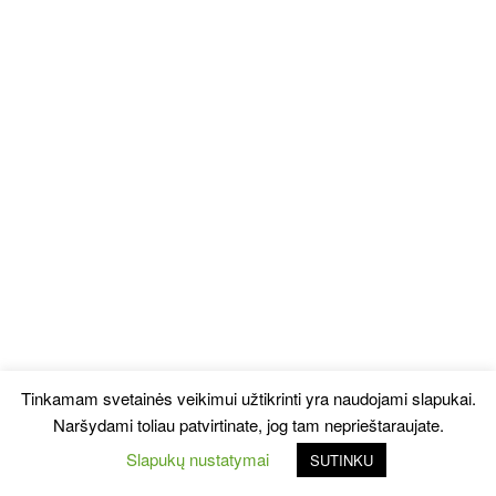
Tinkamam svetainės veikimui užtikrinti yra naudojami slapukai.
Naršydami toliau patvirtinate, jog tam neprieštaraujate.
Slapukų nustatymai
SUTINKU