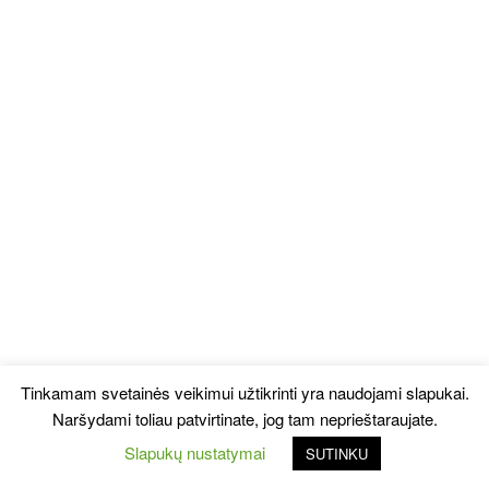
Tinkamam svetainės veikimui užtikrinti yra naudojami slapukai.
Naršydami toliau patvirtinate, jog tam neprieštaraujate.
Slapukų nustatymai
SUTINKU