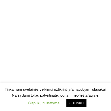
Tinkamam svetainės veikimui užtikrinti yra naudojami slapukai.
Naršydami toliau patvirtinate, jog tam neprieštaraujate.
Slapukų nustatymai
SUTINKU