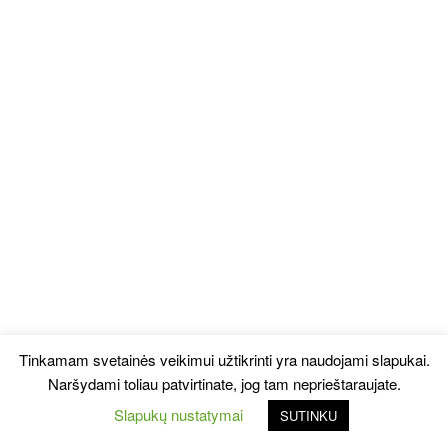
Tinkamam svetainės veikimui užtikrinti yra naudojami slapukai.
Naršydami toliau patvirtinate, jog tam neprieštaraujate.
Slapukų nustatymai
SUTINKU