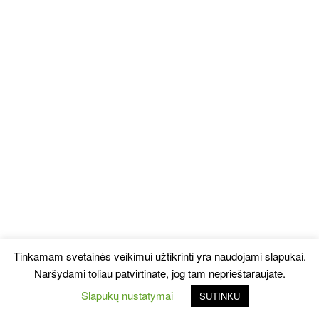
Tinkamam svetainės veikimui užtikrinti yra naudojami slapukai.
Naršydami toliau patvirtinate, jog tam neprieštaraujate.
Slapukų nustatymai
SUTINKU