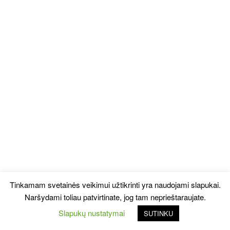
Tinkamam svetainės veikimui užtikrinti yra naudojami slapukai.
Naršydami toliau patvirtinate, jog tam neprieštaraujate.
Slapukų nustatymai
SUTINKU