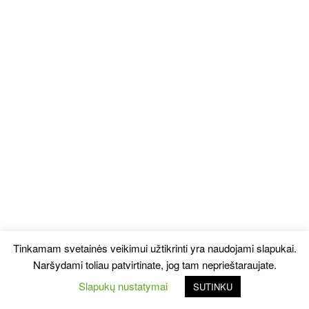
Tinkamam svetainės veikimui užtikrinti yra naudojami slapukai.
Naršydami toliau patvirtinate, jog tam neprieštaraujate.
Slapukų nustatymai
SUTINKU