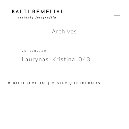
Archives
2013/07/29
PAGRINDINIS
Laurynas_Kristina_043
APIE
© BALTI RĖMELIAI | VESTUVIŲ FOTOGRAFAS
ISTORIJOS
KAINOS
SUSISIEKIME