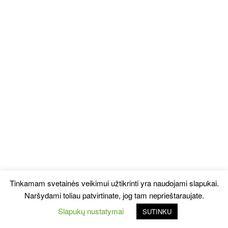
Tinkamam svetainės veikimui užtikrinti yra naudojami slapukai.
Naršydami toliau patvirtinate, jog tam neprieštaraujate.
Slapukų nustatymai
SUTINKU