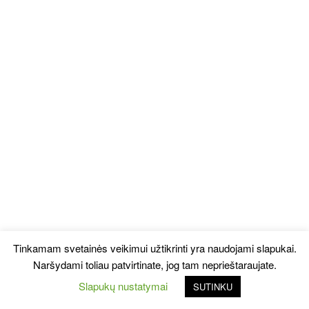
Tinkamam svetainės veikimui užtikrinti yra naudojami slapukai.
Naršydami toliau patvirtinate, jog tam neprieštaraujate.
Slapukų nustatymai
SUTINKU