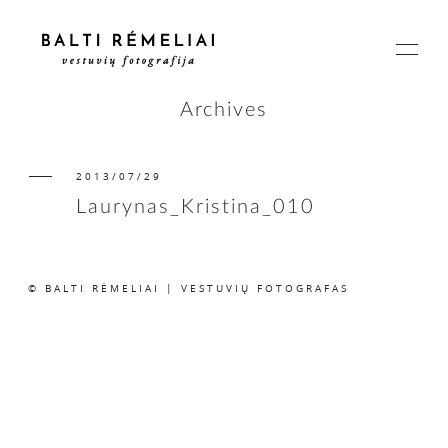
Archives
2013/07/29
PAGRINDINIS
Laurynas_Kristina_010
APIE
© BALTI RĖMELIAI | VESTUVIŲ FOTOGRAFAS
ISTORIJOS
KAINOS
SUSISIEKIME