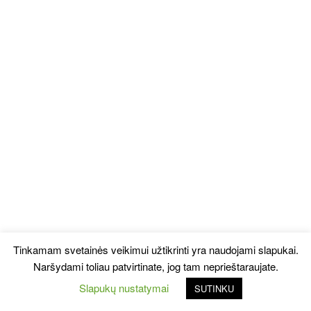
Tinkamam svetainės veikimui užtikrinti yra naudojami slapukai.
Naršydami toliau patvirtinate, jog tam neprieštaraujate.
Slapukų nustatymai
SUTINKU