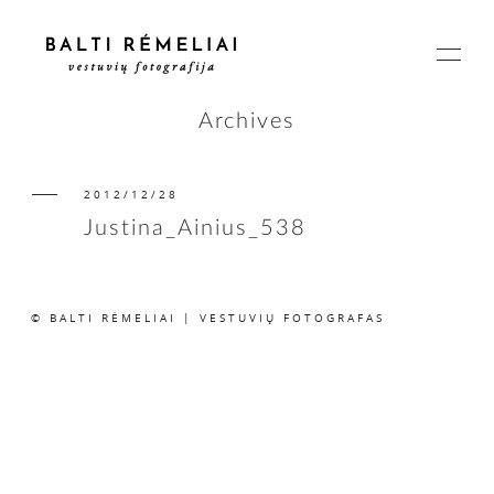
Archives
2012/12/28
PAGRINDINIS
Justina_Ainius_538
APIE
© BALTI RĖMELIAI | VESTUVIŲ FOTOGRAFAS
ISTORIJOS
KAINOS
SUSISIEKIME