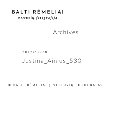
Archives
2012/12/28
PAGRINDINIS
Justina_Ainius_530
APIE
© BALTI RĖMELIAI | VESTUVIŲ FOTOGRAFAS
ISTORIJOS
KAINOS
SUSISIEKIME