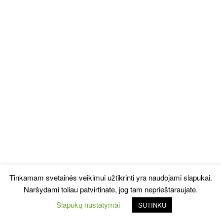
Tinkamam svetainės veikimui užtikrinti yra naudojami slapukai.
Naršydami toliau patvirtinate, jog tam neprieštaraujate.
Slapukų nustatymai
SUTINKU