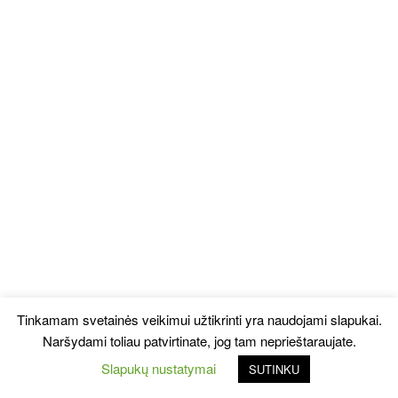
Tinkamam svetainės veikimui užtikrinti yra naudojami slapukai.
Naršydami toliau patvirtinate, jog tam neprieštaraujate.
Slapukų nustatymai
SUTINKU