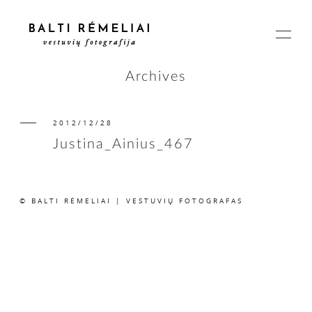
Archives
2012/12/28
PAGRINDINIS
Justina_Ainius_467
APIE
© BALTI RĖMELIAI | VESTUVIŲ FOTOGRAFAS
ISTORIJOS
KAINOS
SUSISIEKIME