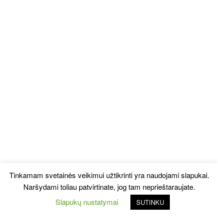
Tinkamam svetainės veikimui užtikrinti yra naudojami slapukai.
Naršydami toliau patvirtinate, jog tam neprieštaraujate.
Slapukų nustatymai
SUTINKU