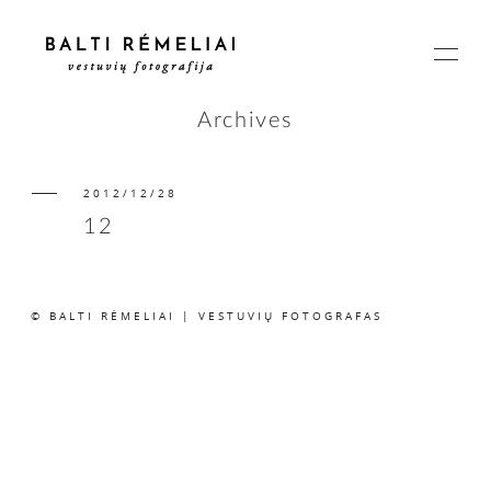
Archives
2012/12/28
PAGRINDINIS
12
APIE
© BALTI RĖMELIAI | VESTUVIŲ FOTOGRAFAS
ISTORIJOS
KAINOS
SUSISIEKIME