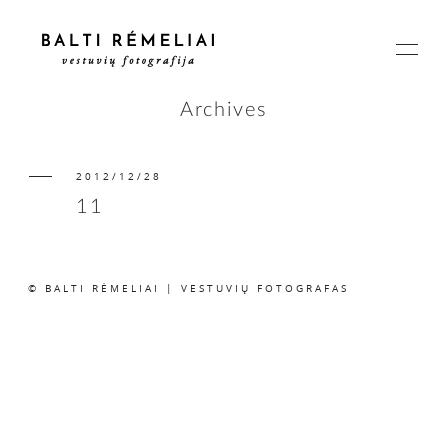
Archives
2012/12/28
PAGRINDINIS
11
APIE
© BALTI RĖMELIAI | VESTUVIŲ FOTOGRAFAS
ISTORIJOS
KAINOS
SUSISIEKIME