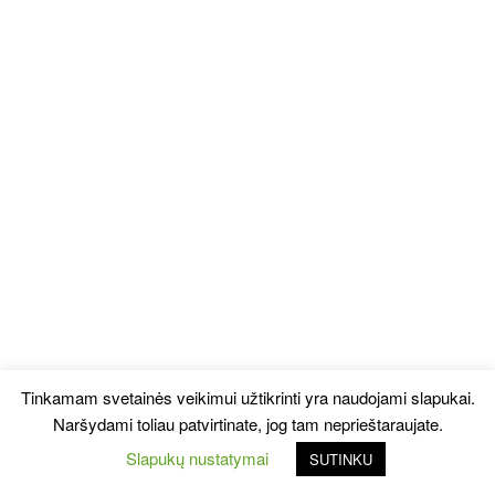
Tinkamam svetainės veikimui užtikrinti yra naudojami slapukai.
Naršydami toliau patvirtinate, jog tam neprieštaraujate.
Slapukų nustatymai
SUTINKU