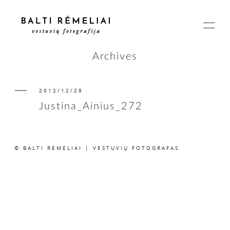
Archives
2012/12/28
PAGRINDINIS
Justina_Ainius_272
APIE
© BALTI RĖMELIAI | VESTUVIŲ FOTOGRAFAS
ISTORIJOS
KAINOS
SUSISIEKIME