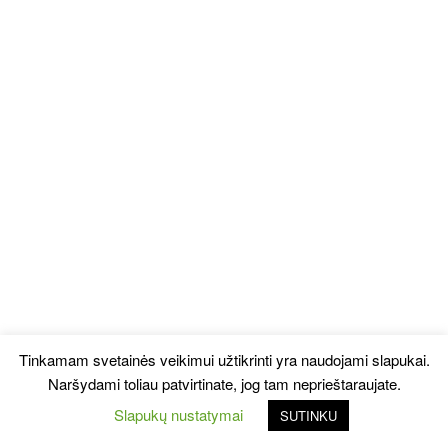
Tinkamam svetainės veikimui užtikrinti yra naudojami slapukai.
Naršydami toliau patvirtinate, jog tam neprieštaraujate.
Slapukų nustatymai
SUTINKU