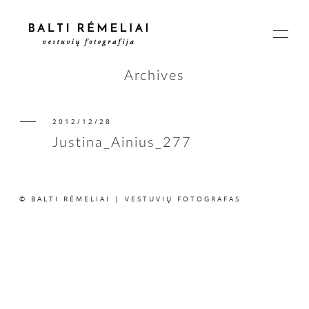
Archives
2012/12/28
PAGRINDINIS
Justina_Ainius_277
APIE
© BALTI RĖMELIAI | VESTUVIŲ FOTOGRAFAS
ISTORIJOS
KAINOS
SUSISIEKIME