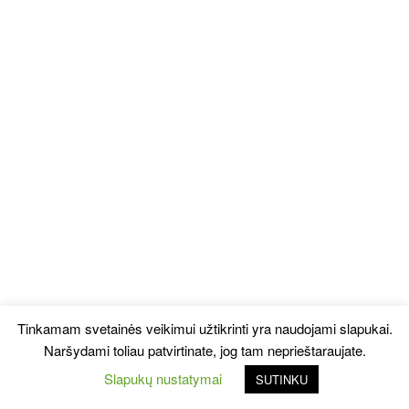
Tinkamam svetainės veikimui užtikrinti yra naudojami slapukai.
Naršydami toliau patvirtinate, jog tam neprieštaraujate.
Slapukų nustatymai
SUTINKU