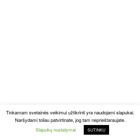
Tinkamam svetainės veikimui užtikrinti yra naudojami slapukai.
Naršydami toliau patvirtinate, jog tam neprieštaraujate.
Slapukų nustatymai
SUTINKU