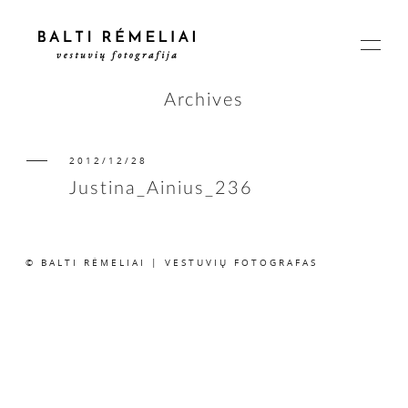
Archives
2012/12/28
PAGRINDINIS
Justina_Ainius_236
APIE
© BALTI RĖMELIAI | VESTUVIŲ FOTOGRAFAS
ISTORIJOS
KAINOS
SUSISIEKIME