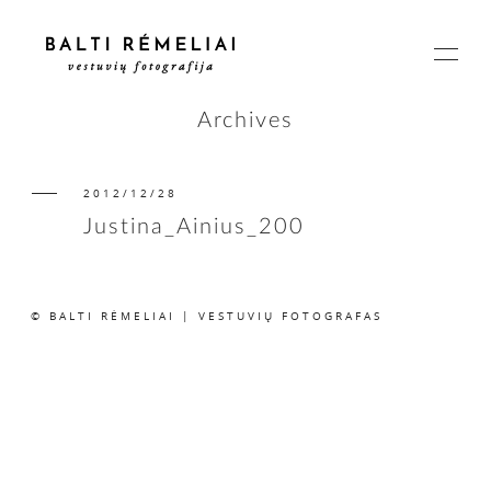
Archives
2012/12/28
PAGRINDINIS
Justina_Ainius_200
APIE
© BALTI RĖMELIAI | VESTUVIŲ FOTOGRAFAS
ISTORIJOS
KAINOS
SUSISIEKIME