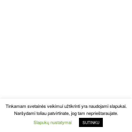
Tinkamam svetainės veikimui užtikrinti yra naudojami slapukai.
Naršydami toliau patvirtinate, jog tam neprieštaraujate.
Slapukų nustatymai
SUTINKU