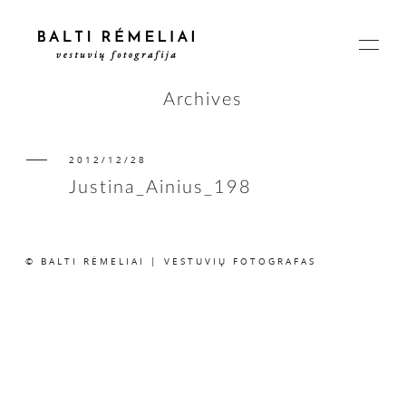
Archives
2012/12/28
PAGRINDINIS
Justina_Ainius_198
APIE
© BALTI RĖMELIAI | VESTUVIŲ FOTOGRAFAS
ISTORIJOS
KAINOS
SUSISIEKIME