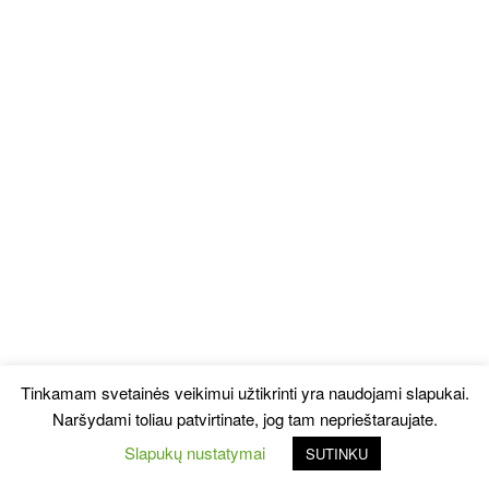
Tinkamam svetainės veikimui užtikrinti yra naudojami slapukai.
Naršydami toliau patvirtinate, jog tam neprieštaraujate.
Slapukų nustatymai
SUTINKU