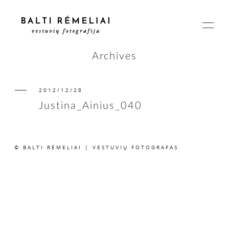
Archives
2012/12/28
PAGRINDINIS
Justina_Ainius_040
APIE
© BALTI RĖMELIAI | VESTUVIŲ FOTOGRAFAS
ISTORIJOS
KAINOS
SUSISIEKIME