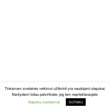
Tinkamam svetainės veikimui užtikrinti yra naudojami slapukai.
Naršydami toliau patvirtinate, jog tam neprieštaraujate.
Slapukų nustatymai
SUTINKU