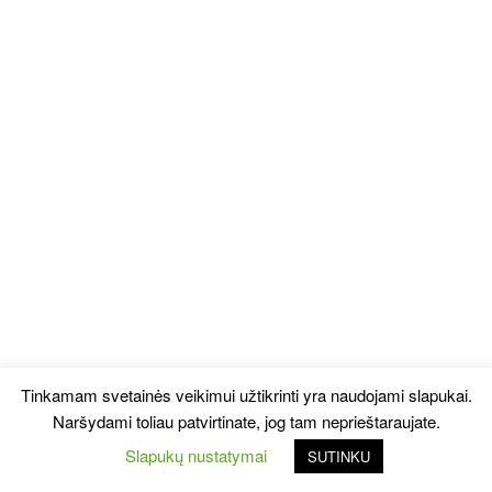
Tinkamam svetainės veikimui užtikrinti yra naudojami slapukai.
Naršydami toliau patvirtinate, jog tam neprieštaraujate.
Slapukų nustatymai
SUTINKU