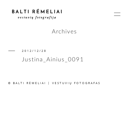
Archives
2012/12/28
PAGRINDINIS
Justina_Ainius_0091
APIE
© BALTI RĖMELIAI | VESTUVIŲ FOTOGRAFAS
ISTORIJOS
KAINOS
SUSISIEKIME