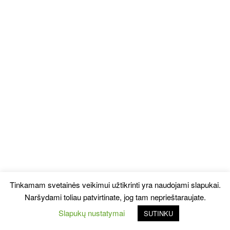
Tinkamam svetainės veikimui užtikrinti yra naudojami slapukai.
Naršydami toliau patvirtinate, jog tam neprieštaraujate.
Slapukų nustatymai
SUTINKU