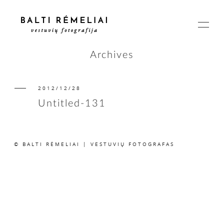
Archives
2012/12/28
PAGRINDINIS
Untitled-131
APIE
© BALTI RĖMELIAI | VESTUVIŲ FOTOGRAFAS
ISTORIJOS
KAINOS
SUSISIEKIME