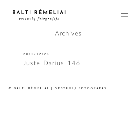
Archives
2012/12/28
PAGRINDINIS
Juste_Darius_146
APIE
© BALTI RĖMELIAI | VESTUVIŲ FOTOGRAFAS
ISTORIJOS
KAINOS
SUSISIEKIME