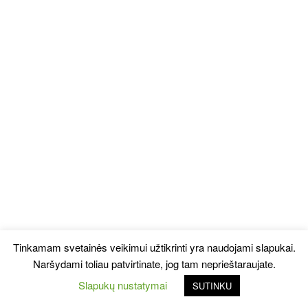
Tinkamam svetainės veikimui užtikrinti yra naudojami slapukai.
Naršydami toliau patvirtinate, jog tam neprieštaraujate.
Slapukų nustatymai
SUTINKU