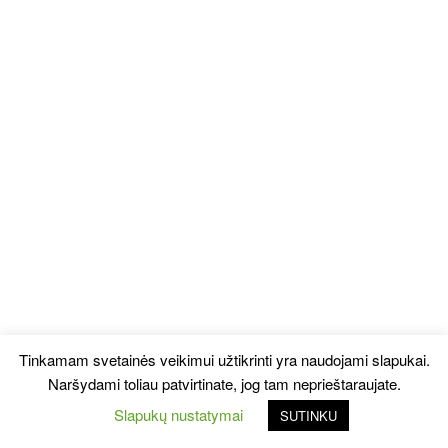
Tinkamam svetainės veikimui užtikrinti yra naudojami slapukai.
Naršydami toliau patvirtinate, jog tam neprieštaraujate.
Slapukų nustatymai
SUTINKU