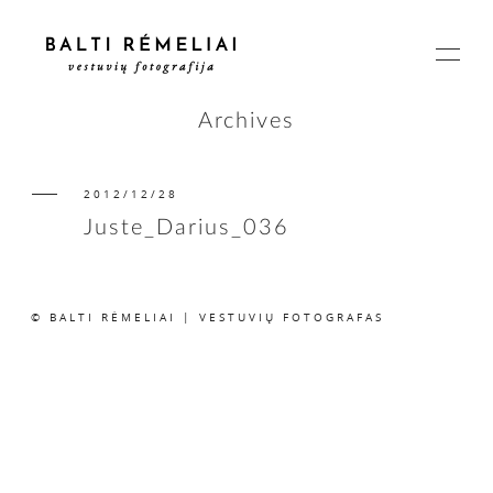
Archives
2012/12/28
PAGRINDINIS
Juste_Darius_036
APIE
© BALTI RĖMELIAI | VESTUVIŲ FOTOGRAFAS
ISTORIJOS
KAINOS
SUSISIEKIME