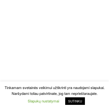
Tinkamam svetainės veikimui užtikrinti yra naudojami slapukai.
Naršydami toliau patvirtinate, jog tam neprieštaraujate.
Slapukų nustatymai
SUTINKU