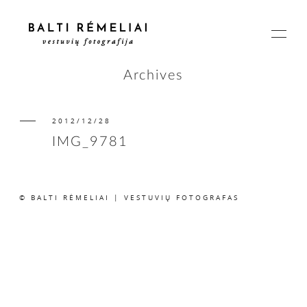
Archives
2012/12/28
PAGRINDINIS
IMG_9781
APIE
© BALTI RĖMELIAI | VESTUVIŲ FOTOGRAFAS
ISTORIJOS
KAINOS
SUSISIEKIME