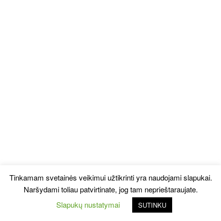
Tinkamam svetainės veikimui užtikrinti yra naudojami slapukai.
Naršydami toliau patvirtinate, jog tam neprieštaraujate.
Slapukų nustatymai
SUTINKU