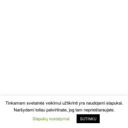
Tinkamam svetainės veikimui užtikrinti yra naudojami slapukai.
Naršydami toliau patvirtinate, jog tam neprieštaraujate.
Slapukų nustatymai
SUTINKU