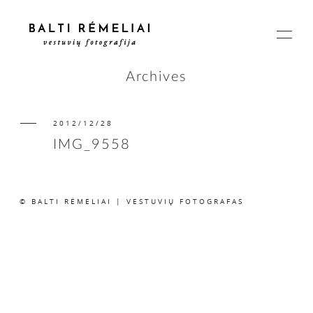
Archives
2012/12/28
PAGRINDINIS
IMG_9558
APIE
© BALTI RĖMELIAI | VESTUVIŲ FOTOGRAFAS
ISTORIJOS
KAINOS
SUSISIEKIME