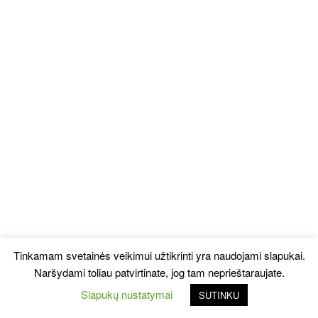
Tinkamam svetainės veikimui užtikrinti yra naudojami slapukai.
Naršydami toliau patvirtinate, jog tam neprieštaraujate.
Slapukų nustatymai
SUTINKU