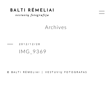
Archives
2012/12/28
PAGRINDINIS
IMG_9369
APIE
© BALTI RĖMELIAI | VESTUVIŲ FOTOGRAFAS
ISTORIJOS
KAINOS
SUSISIEKIME