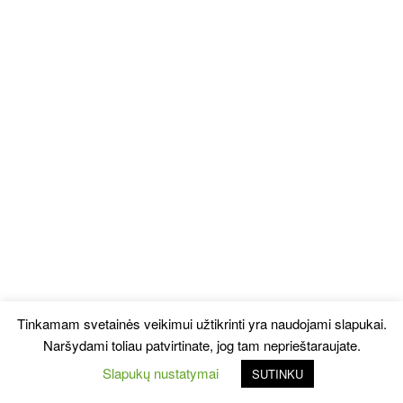
Tinkamam svetainės veikimui užtikrinti yra naudojami slapukai.
Naršydami toliau patvirtinate, jog tam neprieštaraujate.
Slapukų nustatymai
SUTINKU