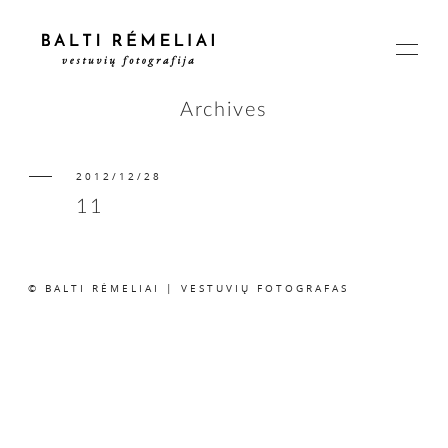
Archives
2012/12/28
PAGRINDINIS
11
APIE
© BALTI RĖMELIAI | VESTUVIŲ FOTOGRAFAS
ISTORIJOS
KAINOS
SUSISIEKIME