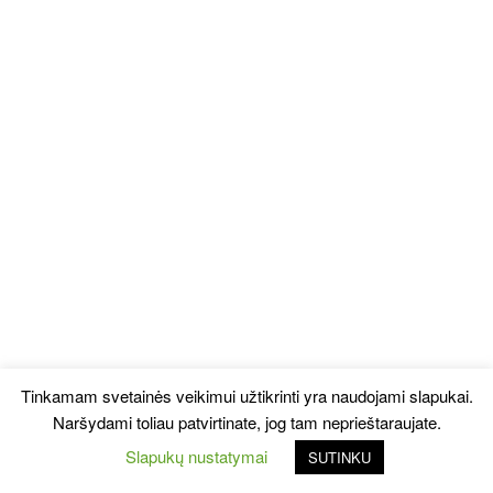
Tinkamam svetainės veikimui užtikrinti yra naudojami slapukai.
Naršydami toliau patvirtinate, jog tam neprieštaraujate.
Slapukų nustatymai
SUTINKU