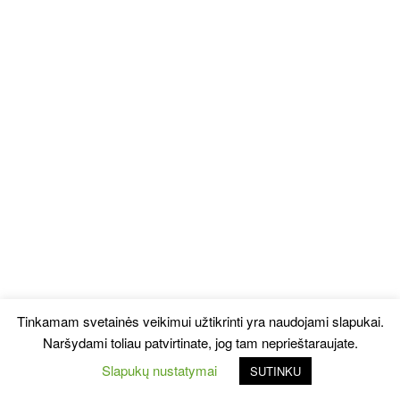
Tinkamam svetainės veikimui užtikrinti yra naudojami slapukai.
Naršydami toliau patvirtinate, jog tam neprieštaraujate.
Slapukų nustatymai
SUTINKU