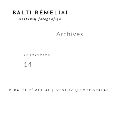
Archives
2012/12/28
PAGRINDINIS
14
APIE
© BALTI RĖMELIAI | VESTUVIŲ FOTOGRAFAS
ISTORIJOS
KAINOS
SUSISIEKIME