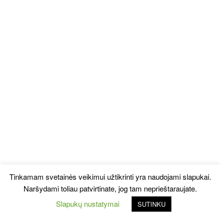
Tinkamam svetainės veikimui užtikrinti yra naudojami slapukai.
Naršydami toliau patvirtinate, jog tam neprieštaraujate.
Slapukų nustatymai
SUTINKU