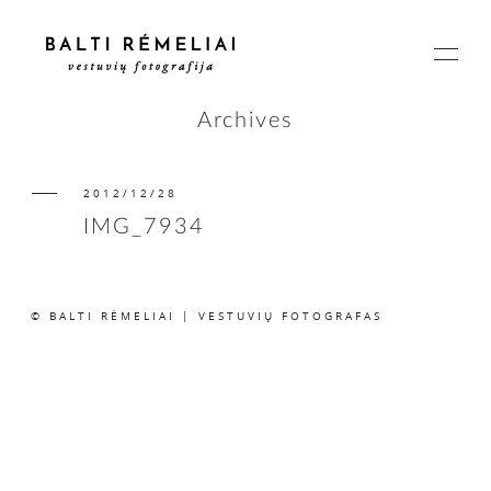
Archives
2012/12/28
PAGRINDINIS
IMG_7934
APIE
© BALTI RĖMELIAI | VESTUVIŲ FOTOGRAFAS
ISTORIJOS
KAINOS
SUSISIEKIME