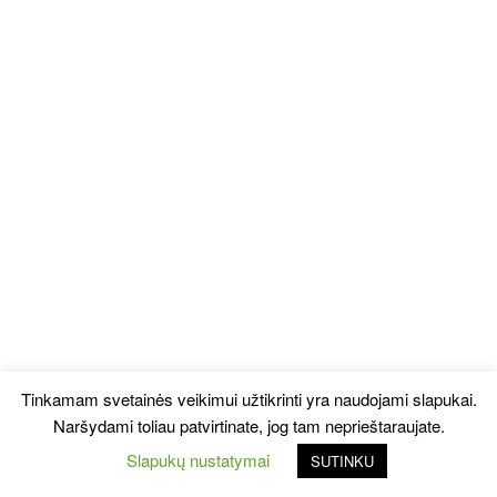
Tinkamam svetainės veikimui užtikrinti yra naudojami slapukai.
Naršydami toliau patvirtinate, jog tam neprieštaraujate.
Slapukų nustatymai
SUTINKU