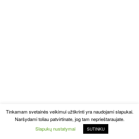
Tinkamam svetainės veikimui užtikrinti yra naudojami slapukai.
Naršydami toliau patvirtinate, jog tam neprieštaraujate.
Slapukų nustatymai
SUTINKU