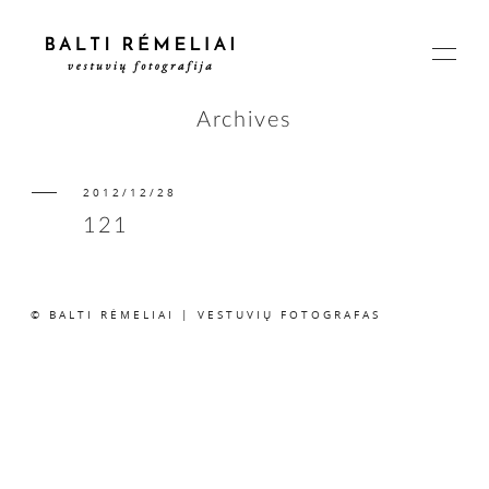
Archives
2012/12/28
PAGRINDINIS
121
APIE
© BALTI RĖMELIAI | VESTUVIŲ FOTOGRAFAS
ISTORIJOS
KAINOS
SUSISIEKIME