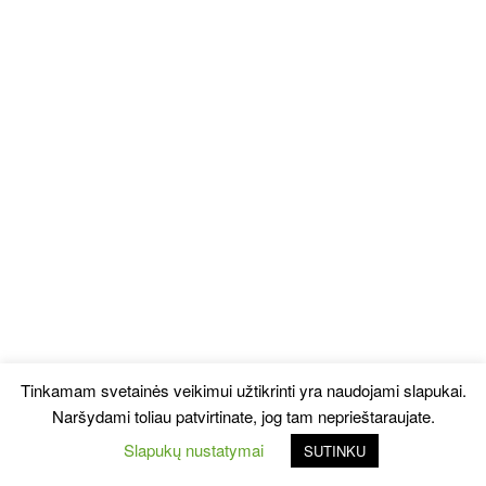
Tinkamam svetainės veikimui užtikrinti yra naudojami slapukai.
Naršydami toliau patvirtinate, jog tam neprieštaraujate.
Slapukų nustatymai
SUTINKU