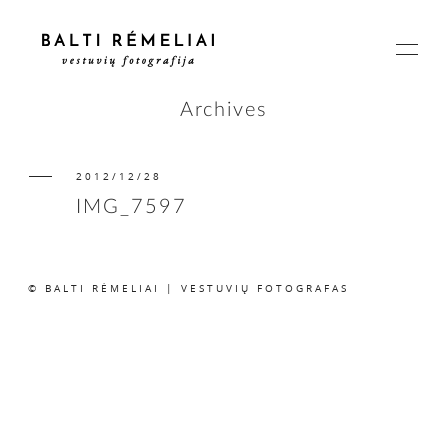
Archives
2012/12/28
PAGRINDINIS
IMG_7597
APIE
© BALTI RĖMELIAI | VESTUVIŲ FOTOGRAFAS
ISTORIJOS
KAINOS
SUSISIEKIME