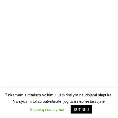
Tinkamam svetainės veikimui užtikrinti yra naudojami slapukai.
Naršydami toliau patvirtinate, jog tam neprieštaraujate.
Slapukų nustatymai
SUTINKU