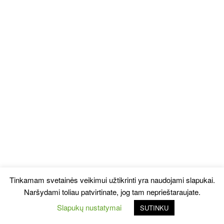
Tinkamam svetainės veikimui užtikrinti yra naudojami slapukai.
Naršydami toliau patvirtinate, jog tam neprieštaraujate.
Slapukų nustatymai
SUTINKU