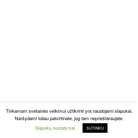
Tinkamam svetainės veikimui užtikrinti yra naudojami slapukai.
Naršydami toliau patvirtinate, jog tam neprieštaraujate.
Slapukų nustatymai
SUTINKU