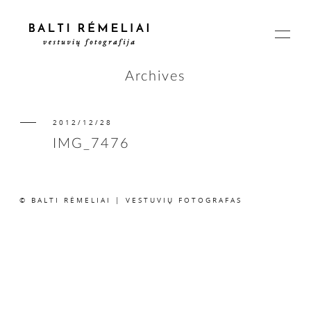
Archives
2012/12/28
PAGRINDINIS
IMG_7476
APIE
© BALTI RĖMELIAI | VESTUVIŲ FOTOGRAFAS
ISTORIJOS
KAINOS
SUSISIEKIME